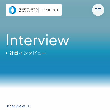
RECRUIT SITE
Interview
Top
トップページ
社員インタビュー
About us
オカモトオプティク
Works
仕事を知る
People
人を知る
Environment
Interview 01
働く環境を