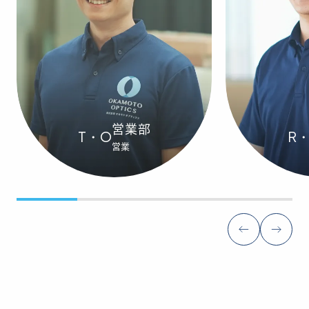
営業部
T・O
R
営業