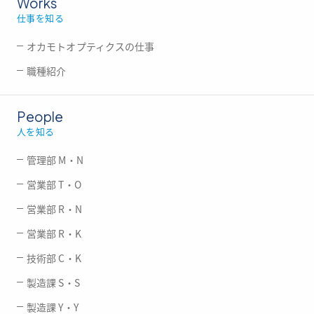
Works
仕事を知る
オカモトオプティクスの仕事
職種紹介
People
人を知る
管理部 M・N
営業部 T・O
営業部 R・N
営業部 R・K
技術部 C・K
製造課 S・S
製造課 Y・Y